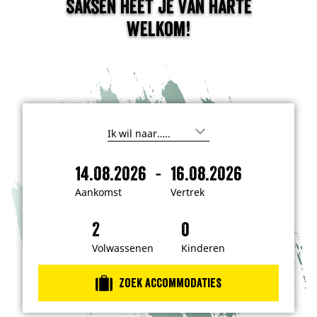
Saksen heet je van harte
welkom!
W
a
a
-
14.08.2026
16.08.2026
r
A
V
w
a
e
i
Aankomst
Vertrek
l
n
r
j
k
t
e
n
o
r
a
m
e
Volwassenen
Kinderen
a
r
s
k
t
t
o
Zoek accommodaties
e
?