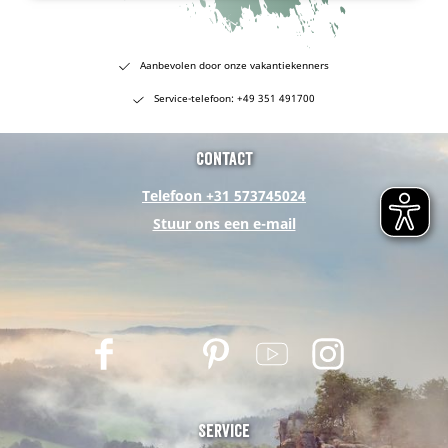
Aanbevolen door onze vakantiekenners
Service-telefoon: +49 351 491700
Contact
Telefoon +31 573745024
Stuur ons een e-mail
F
T
P
Y
I
a
w
i
o
n
c
i
n
u
s
e
t
t
t
t
Service