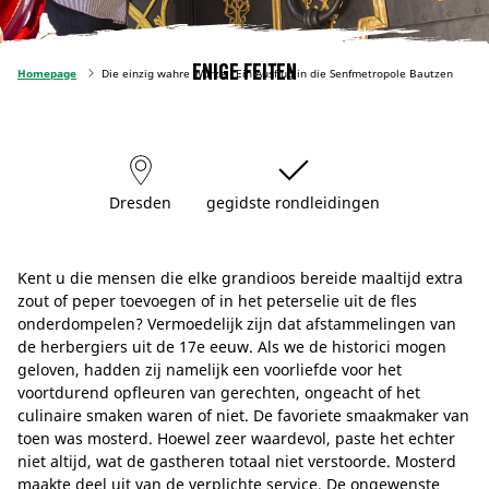
Enige feiten
Homepage
Die einzig wahre Würze - Ein Ausflug in die Senfmetropole Bautzen
Dresden
gegidste rondleidingen
Kent u die mensen die elke grandioos bereide maaltijd extra
zout of peper toevoegen of in het peterselie uit de fles
onderdompelen? Vermoedelijk zijn dat afstammelingen van
de herbergiers uit de 17e eeuw. Als we de historici mogen
geloven, hadden zij namelijk een voorliefde voor het
voortdurend opfleuren van gerechten, ongeacht of het
culinaire smaken waren of niet. De favoriete smaakmaker van
toen was mosterd. Hoewel zeer waardevol, paste het echter
niet altijd, wat de gastheren totaal niet verstoorde. Mosterd
maakte deel uit van de verplichte service. De ongewenste