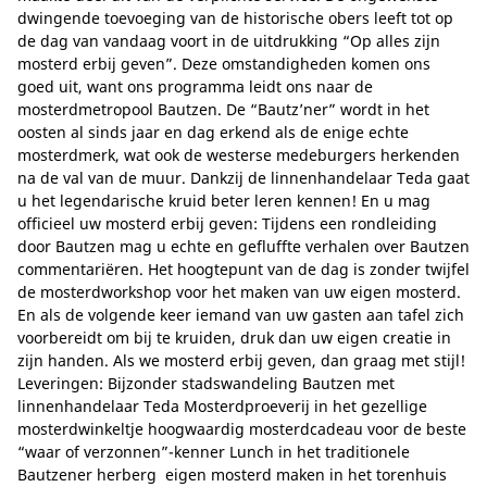
dwingende toevoeging van de historische obers leeft tot op
de dag van vandaag voort in de uitdrukking “Op alles zijn
mosterd erbij geven”. Deze omstandigheden komen ons
goed uit, want ons programma leidt ons naar de
mosterdmetropool Bautzen. De “Bautz’ner” wordt in het
oosten al sinds jaar en dag erkend als de enige echte
mosterdmerk, wat ook de westerse medeburgers herkenden
na de val van de muur. Dankzij de linnenhandelaar Teda gaat
u het legendarische kruid beter leren kennen! En u mag
officieel uw mosterd erbij geven: Tijdens een rondleiding
door Bautzen mag u echte en gefluffte verhalen over Bautzen
commentariëren. Het hoogtepunt van de dag is zonder twijfel
de mosterdworkshop voor het maken van uw eigen mosterd.
En als de volgende keer iemand van uw gasten aan tafel zich
voorbereidt om bij te kruiden, druk dan uw eigen creatie in
zijn handen. Als we mosterd erbij geven, dan graag met stijl!
Leveringen: Bijzonder stadswandeling Bautzen met
linnenhandelaar Teda Mosterdproeverij in het gezellige
mosterdwinkeltje hoogwaardig mosterdcadeau voor de beste
“waar of verzonnen”-kenner Lunch in het traditionele
Bautzener herberg eigen mosterd maken in het torenhuis