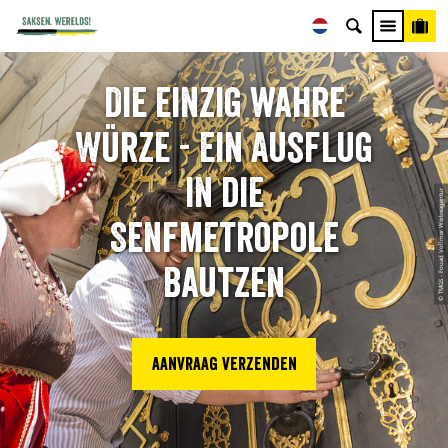
Die einzig wahre
Würze - Ein Ausflug
in die
© TMGS - Fouad Vollmer Werbeagentur
Senfmetropole
Bautzen
Aanvraag verzenden