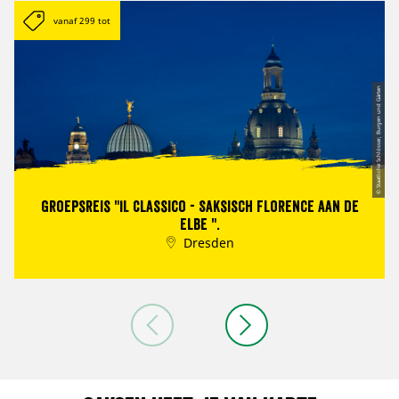
vanaf 299 tot
© Staatliche Schlösser, Burgen und Gärten
Groepsreis "IL Classico - Saksisch Florence aan de
Elbe ".
Dresden