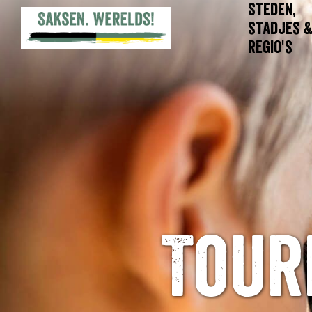
Steden,
stadjes 
regio's
Tour