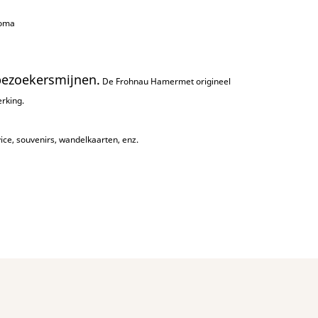
loma
 bezoekersmijnen.
De
Frohnau Hamer
met origineel
rking.
ice, souvenirs, wandelkaarten, enz.