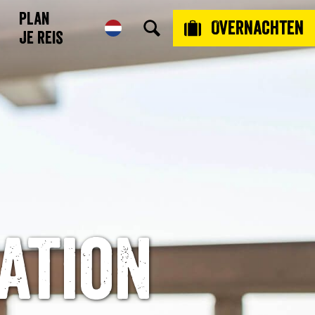
Plan
Overnachten
je reis
ation