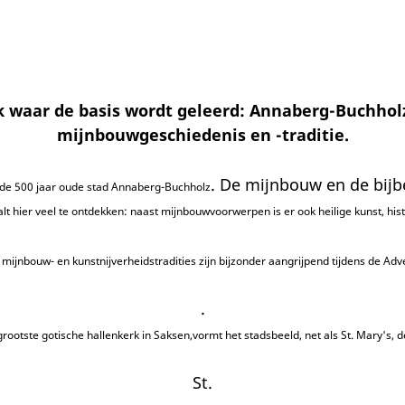
ek waar de basis wordt geleerd: Annaberg-Buchholz
mijnbouwgeschiedenis en -traditie.
. De mijnbouw en de bijb
r de 500 jaar oude stad Annaberg-Buchholz
alt hier veel te ontdekken: naast mijnbouwvoorwerpen is er ook heilige kunst, his
mijnbouw- en kunstnijverheidstradities
zijn bijzonder aangrijpend tijdens de
Adve
.
grootste gotische hallenkerk in Saksen,
vormt het stadsbeeld, net als St. Mary's,
d
St.