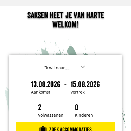
Saksen heet je van harte
welkom!
W
a
a
-
13.08.2026
15.08.2026
r
A
V
w
a
e
i
Aankomst
Vertrek
l
n
r
j
k
t
e
n
o
r
a
m
e
Volwassenen
Kinderen
a
r
s
k
t
t
o
Zoek accommodaties