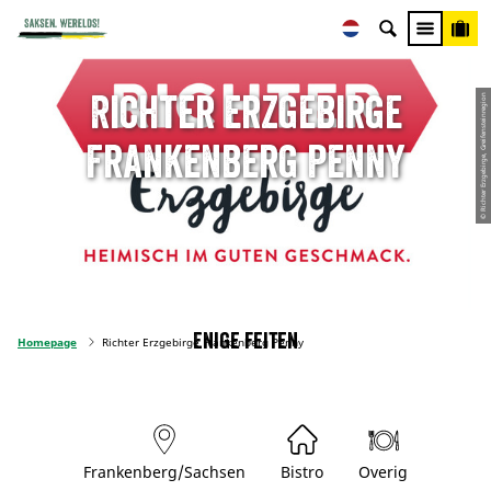
Richter Erzgebirge
© Richter Erzgebirge, Greifensteinregion
Frankenberg Penny
Enige feiten
Homepage
Richter Erzgebirge Frankenberg Penny
Frankenberg/Sachsen
Bistro
Overig