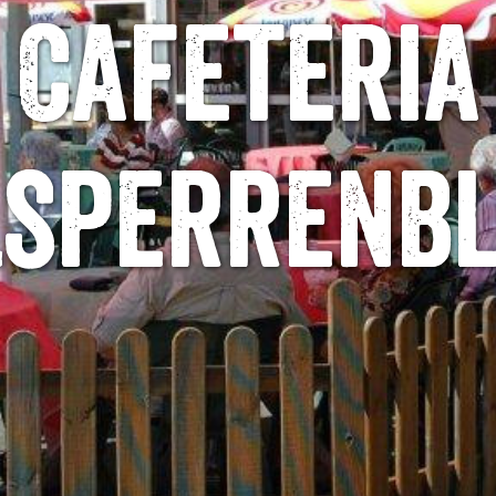
Cafeteria
lsperrenbl