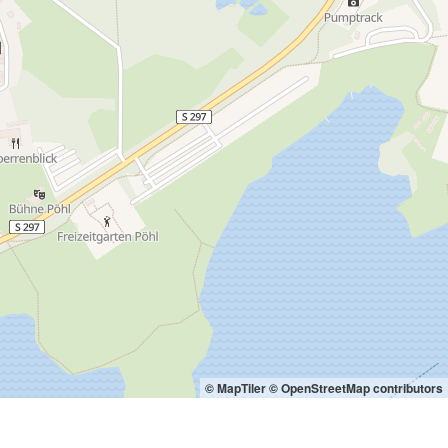
© MapTiler
© OpenStreetMap contributors