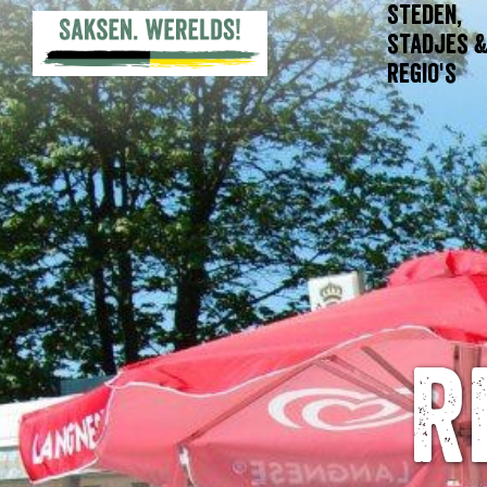
Steden,
stadjes 
regio's
R