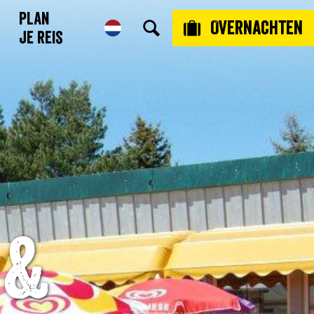
Plan
Overnachten
je reis
 &