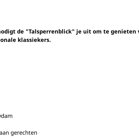
nodigt de "Talsperrenblick" je uit om te genieten
ionale klassiekers.
n
uwdam
aan gerechten