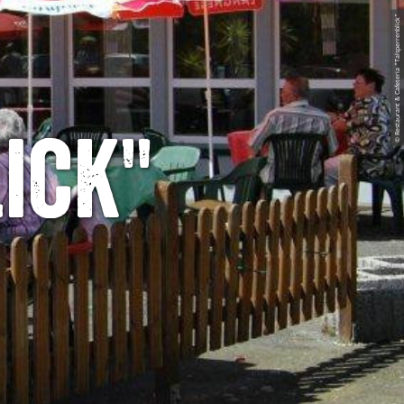
© Restaurant & Cafeteria "Talsperrenblick"
ick"