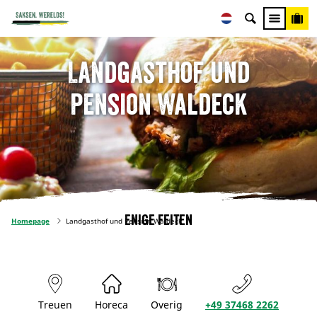
Landgasthof und
Pension Waldeck
Enige feiten
Homepage
Landgasthof und Pension Waldeck
Treuen
Horeca
Overig
+49 37468 2262