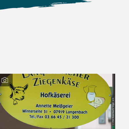
| FVV Rosenbach/ Vogtl. e.V.