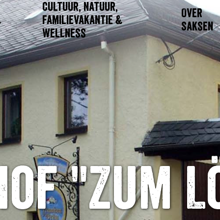
Cultuur, Natuur,
Over
&
Familievakantie &
Saksen
Wellness
hof "Zum L