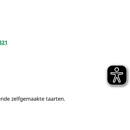
321
ende zelfgemaakte taarten.