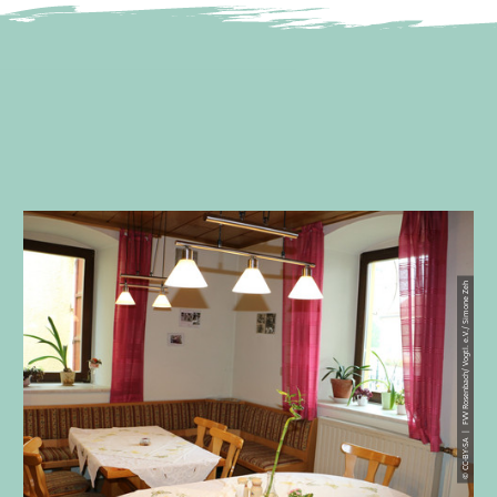
© CC-BY-SA | FVV Rosenbach/ Vogtl. e.V./ Simone Zeh