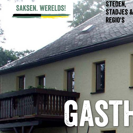
Steden,
stadjes 
regio's
Gast