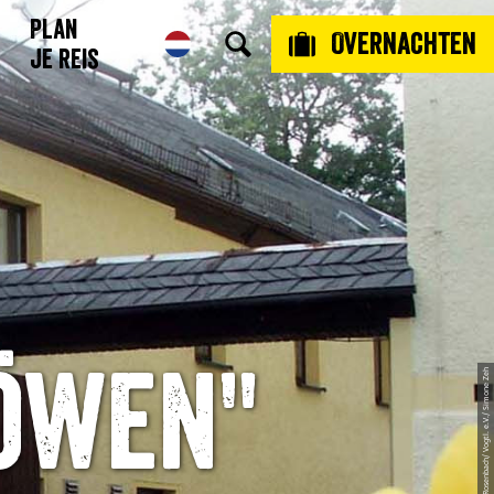
Plan
Overnachten
je reis
öwen"
© FVV Rosenbach/ Vogtl. e.V./ Simone Zeh