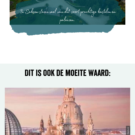
In Saksen staan veel van dit soort prachtige kastelen en
paleizen.
Dit is ook de moeite waard:
© Tomy Heyduck