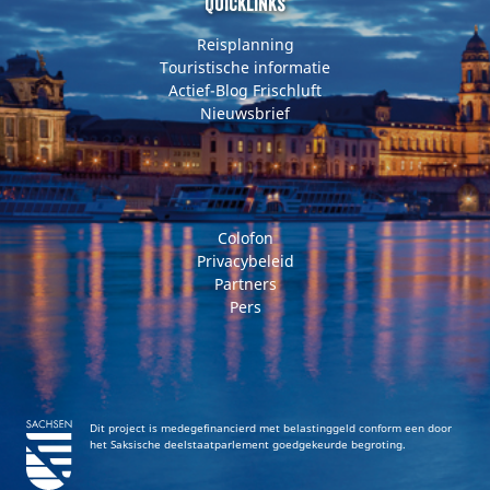
e
t
t
t
t
Quicklinks
b
t
e
u
a
Reisplanning
o
e
r
b
g
Touristische informatie
Actief-Blog Frischluft
o
r
e
e
r
Nieuwsbrief
k
s
a
t
m
Colofon
Privacybeleid
Partners
Pers
Dit project is medegefinancierd met belastinggeld conform een door
het Saksische deelstaatparlement goedgekeurde begroting.