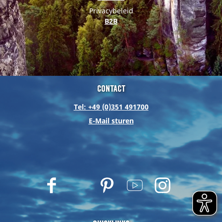
Privacybeleid
B2B
Contact
Tel: +49 (0)351 491700
E-Mail sturen
F
T
P
Y
I
a
w
i
o
n
c
i
n
u
s